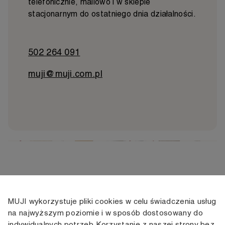
telefonicznie, mailowo i w sklepie
stacjonarnym do ostatniego dnia działalności.
502 264 091
muji@muji.com.pl
MUJI wykorzystuje pliki cookies w celu świadczenia usług
KONTAKT
KONTO
INFORMACJE
na najwyższym poziomie i w sposób dostosowany do
indywidualnych potrzeb. Korzystanie z naszej strony bez