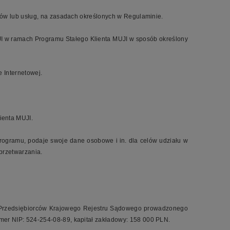
arów lub usług, na zasadach określonych w Regulaminie.
UJI w ramach Programu Stałego Klienta MUJI w sposób określony
 Internetowej.
ienta MUJI.
rogramu, podaje swoje dane osobowe i in. dla celów udziału w
przetwarzania.
ru Przedsiębiorców Krajowego Rejestru Sądowego prowadzonego
r NIP: 524-254-08-89, kapitał zakładowy: 158 000 PLN.