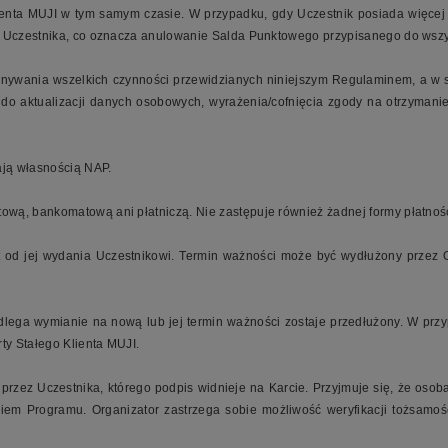
ienta MUJI w tym samym czasie. W przypadku, gdy Uczestnik posiada więcej 
o Uczestnika, co oznacza anulowanie Salda Punktowego przypisanego do wszys
konywania wszelkich czynności przewidzianych niniejszym Regulaminem, a 
 aktualizacji danych osobowych, wyrażenia/cofnięcia zgody na otrzymanie 
ają własnością NAP.
etową, bankomatową ani płatniczą. Nie zastępuje również żadnej formy płatnośc
at od jej wydania Uczestnikowi. Termin ważności może być wydłużony przez O
podlega wymianie na nową lub jej termin ważności zostaje przedłużony. W pr
y Stałego Klienta MUJI.
rzez Uczestnika, którego podpis widnieje na Karcie. Przyjmuje się, że osob
em Programu. Organizator zastrzega sobie możliwość weryfikacji tożsamośc