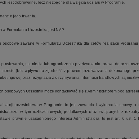
ch jest dobrowolne, lecz niezbędne dla wzięcia udziału w Programie.
encie jego trwania.
 w Formularzu Uczestnika jest NAP.
 osobowe zawarte w Formularzu Uczestnika dla celów realizacji Programu
sprostowania, usunięcia lub ograniczenia przetwarzania, prawo do przenosz
mencie (bez wpływu na zgodność z prawem przetwarzania dokonanego przed 
ketingowej oraz rezygnacja z otrzymywania informacji handlowych są możliw
ch osobowych Uczestnik może kontaktować się z Administratorem pod adres
lizacji uczestnictwa w Programie, to jest zawarcia i wykonania umowy o u
tratorze, w tym rozliczeniowych, podatkowych oraz związanych z rozpatry
awie prawnie uzasadnionego interesu Administratora, to jest art. 6 ust. 