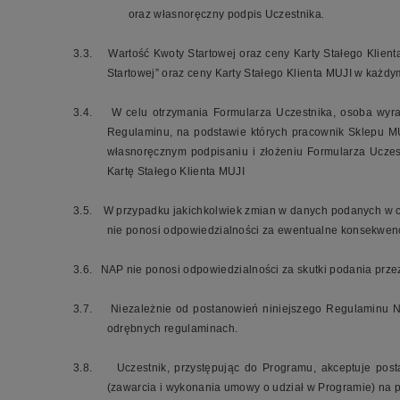
oraz własnoręczny podpis Uczestnika
.
3.3.
Wartość Kwoty Startowej oraz ceny Karty Stałego Klien
Startowej” oraz ceny Karty Stałego Klienta MUJI w każdy
3.4.
W celu otrzymania Formularza Uczestnika, osoba wyr
Regulaminu, na podstawie których pracownik Sklepu MU
własnoręcznym podpisaniu i złożeniu Formularza Uczes
Kartę Stałego Klienta MUJI
3.5.
W przypadku jakichkolwiek zmian w danych podanych w c
nie ponosi odpowiedzialności za ewentualne konsekwenc
3.6.
NAP nie ponosi odpowiedzialności za skutki podania prze
3.7.
Niezależnie od postanowień niniejszego Regulaminu N
odrębnych regulaminach.
3.8.
Uczestnik, przystępując do Programu, akceptuje pos
(zawarcia i wykonania umowy o udział w Programie) na po