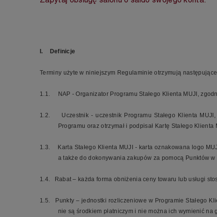
I.
Definicje
Terminy użyte w niniejszym Regulaminie otrzymują następujące zn
1.1.
NAP - Organizator Programu Stałego Klienta MUJI, zgodn
1.2.
Uczestnik - uczestnik Programu
Stałego Klienta MUJI
,
Programu oraz otrzymał i podpisał Kartę Stałego Klienta
1.3.
Karta Stałego Klienta MUJI - karta oznakowana logo MUJ
a także do dokonywania zakupów za pomocą Punktów w Sk
1.4.
Rabat – każda forma obniżenia ceny towaru lub usługi s
1.5.
Punkty – jednostki rozliczeniowe w Programie
Stałego Kl
nie są środkiem płatniczym i nie można ich wymienić na 