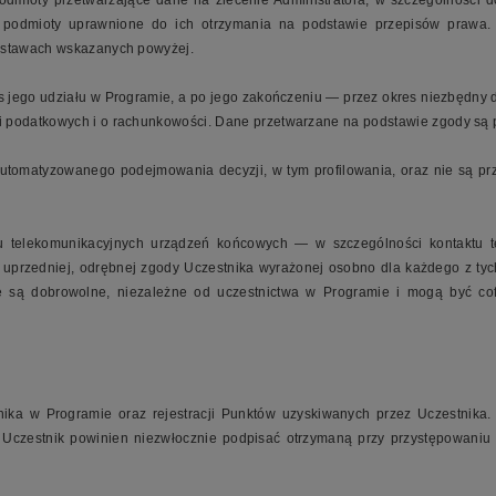
mioty przetwarzające dane na zlecenie Administratora, w szczególności d
kże podmioty uprawnione do ich otrzymania na podstawie przepisów praw
odstawach wskazanych powyżej.
ego udziału w Programie, a po jego zakończeniu — przez okres niezbędny do
i podatkowych i o rachunkowości. Dane przetwarzane na podstawie zgody są 
omatyzowanego podejmowania decyzji, w tym profilowania, oraz nie są prze
 telekomunikacyjnych urządzeń końcowych — w szczególności kontaktu tel
przedniej, odrębnej zgody Uczestnika wyrażonej osobno dla każdego z tych 
we są dobrowolne, niezależne od uczestnictwa w Programie i mogą być 
stnika w Programie oraz rejestracji Punktów uzyskiwanych przez Uczestnik
czestnik powinien niezwłocznie podpisać otrzymaną przy przystępowaniu 