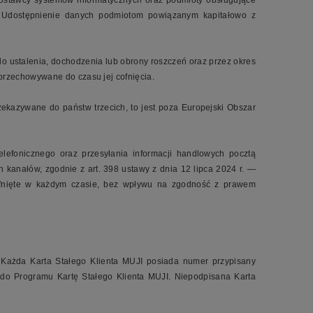
ostawcy systemów informatycznych oraz podmioty obsługujące
a. Udostępnienie danych podmiotom powiązanym kapitałowo z
 ustalenia, dochodzenia lub obrony roszczeń oraz przez okres
przechowywane do czasu jej cofnięcia.
kazywane do państw trzecich, to jest poza Europejski Obszar
efonicznego oraz przesyłania informacji handlowych pocztą
kanałów, zgodnie z art. 398 ustawy z dnia 12 lipca 2024 r. —
cofnięte w każdym czasie, bez wpływu na zgodność z prawem
a. Każda Karta Stałego Klienta MUJI posiada numer przypisany
do Programu Kartę Stałego Klienta MUJI. Niepodpisana Karta