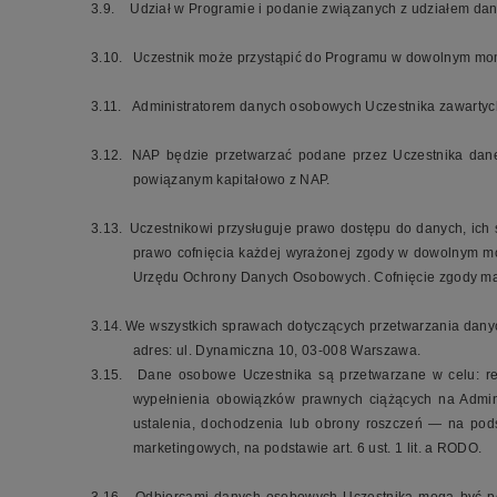
3.9.
Udział w Programie i podanie związanych z udziałem dany
3.10.
Uczestnik może przystąpić do Programu w dowolnym mom
3.11.
Administratorem danych osobowych Uczestnika zawartych
3.12.
NAP będzie przetwarzać podane przez Uczestnika dane
powiązanym kapitałowo z NAP.
3.13.
Uczestnikowi przysługuje prawo dostępu do danych, ich 
prawo cofnięcia każdej wyrażonej zgody w dowolnym mo
Urzędu Ochrony Danych Osobowych. Cofnięcie zgody mar
3.14.
We wszystkich sprawach dotyczących przetwarzania dany
adres: ul. Dynamiczna 10, 03-008 Warszawa.
3.15.
Dane osobowe Uczestnika są przetwarzane w celu: rea
wypełnienia obowiązków prawnych ciążących na Adminis
ustalenia, dochodzenia lub obrony roszczeń — na podst
marketingowych, na podstawie art. 6 ust. 1 lit. a RODO.