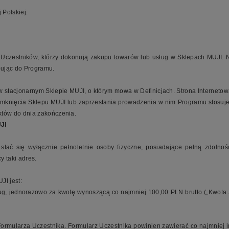
 Polskiej.
Uczestników, którzy dokonują zakupu towarów lub usług w Sklepach MUJI. N
ępując do Programu.
 stacjonarnym Sklepie MUJI, o którym mowa w Definicjach. Strona Internetowa 
mknięcia Sklepu MUJI lub zaprzestania prowadzenia w nim Programu stosuje
tów do dnia zakończenia.
UJI
tać się wyłącznie pełnoletnie osoby fizyczne, posiadające pełną zdolnoś
y taki adres.
JI jest:
g, jednorazowo za kwotę wynoszącą co najmniej 100,00 PLN brutto („Kwota 
Formularza Uczestnika. Formularz Uczestnika powinien zawierać co najmniej i