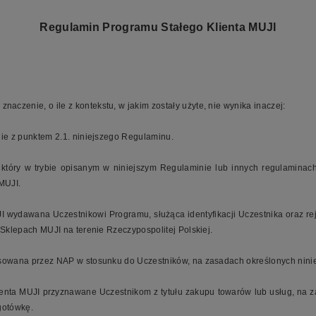
Regulamin Programu Stałego Klienta MUJI
aczenie, o ile z kontekstu, w jakim zostały użyte, nie wynika inaczej:
ie z punktem 2.1. niniejszego Regulaminu.
 który w trybie opisanym w niniejszym Regulaminie lub innych regulamin
 MUJI.
I wydawana Uczestnikowi Programu, służąca identyfikacji Uczestnika oraz r
lepach MUJI na terenie Rzeczypospolitej Polskiej.
tosowana przez NAP w stosunku do Uczestników, na zasadach określonych nin
ienta MUJI
przyznawane Uczestnikom z tytułu zakupu towarów lub usług, na z
gotówkę.