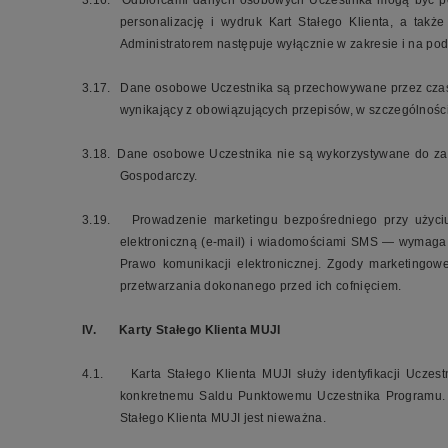
3.16.
Odbiorcami danych osobowych Uczestnika mogą być pod
personalizację i wydruk Kart Stałego Klienta, a ta
Administratorem następuje wyłącznie w zakresie i na p
3.17.
Dane osobowe Uczestnika są przechowywane przez czas j
wynikający z obowiązujących przepisów, w szczególnośc
3.18.
Dane osobowe Uczestnika nie są wykorzystywane do zaut
Gospodarczy.
3.19.
Prowadzenie marketingu bezpośredniego przy użyciu
elektroniczną (e-mail) i wiadomościami SMS — wymaga u
Prawo komunikacji elektronicznej. Zgody marketingo
przetwarzania dokonanego przed ich cofnięciem.
IV.
Karty
Stałego Klienta MUJI
4.1.
Karta Stałego Klienta MUJI służy identyfikacji Ucze
konkretnemu Saldu Punktowemu Uczestnika Programu. U
Stałego Klienta MUJI jest nieważna.