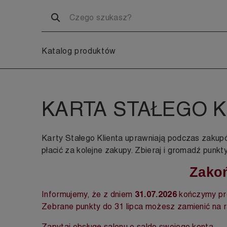
Katalog produktów
KARTA STAŁEGO K
Karty Stałego Klienta uprawniają podczas zakup
płacić za kolejne zakupy. Zbieraj i gromadź punk
Zakoń
Informujemy, że z dniem
31.07.2026
kończymy pro
Zebrane punkty do 31 lipca możesz zamienić na r
Zapytaj obsługę salonu o saldo swojego konta.