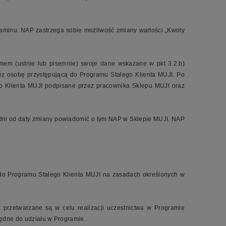
ulaminu. NAP zastrzega sobie możliwość zmiany wartości „Kwoty
mem (ustnie lub pisemnie) swoje dane wskazane w pkt 3.2.b)
z osobę przystępującą do Programu Stałego Klienta MUJI. Po
go Klienta MUJI podpisane przez pracownika Sklepu MUJI oraz
 dni od daty zmiany powiadomić o tym NAP w Sklepie MUJI. NAP
do Programu Stałego Klienta MUJI na zasadach określonych w
przetwarzane są w celu realizacji uczestnictwa w Programie
będne do udziału w Programie.