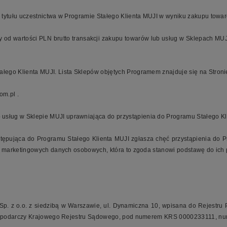
 z tytułu uczestnictwa w Programie Stałego Klienta MUJI w wyniku zakupu tow
ty od wartości PLN brutto transakcji zakupu towarów lub usług w Sklepach M
ałego Klienta MUJI. Lista Sklepów objętych Programem znajduje się na Stronie
om.pl
.
 usług w Sklepie MUJI uprawniająca do przystąpienia do Programu Stałego Kl
tępująca do Programu Stałego Klienta MUJI zgłasza chęć przystąpienia do P
 marketingowych danych osobowych, która to zgoda stanowi podstawę do ich 
Sp. z o.o. z siedzibą w Warszawie, ul. Dynamiczna 10, wpisana do Rejest
ospodarczy Krajowego Rejestru Sądowego, pod numerem KRS 0000233111, nume