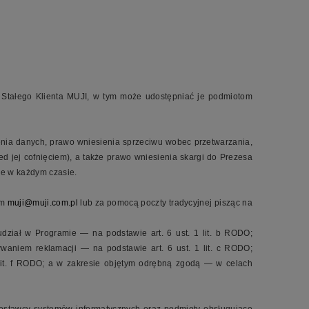
 Stałego Klienta MUJI, w tym może udostępniać je podmiotom
enia danych, prawo wniesienia sprzeciwu wobec przetwarzania,
jej cofnięciem), a także prawo wniesienia skargi do Prezesa
e w każdym czasie.
em
muji@muji.com.pl
lub za pomocą poczty tradycyjnej pisząc na
dział w Programie — na podstawie art. 6 ust. 1 lit. b RODO;
waniem reklamacji — na podstawie art. 6 ust. 1 lit. c RODO;
1 lit. f RODO; a w zakresie objętym odrębną zgodą — w celach