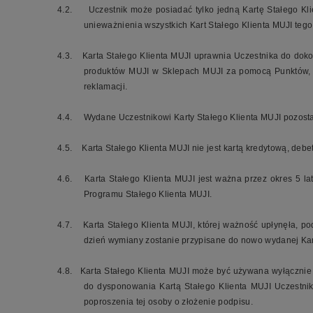
4.2.
Uczestnik może posiadać tylko jedną Kartę Stałego Kl
unieważnienia wszystkich Kart Stałego Klienta MUJI teg
4.3.
Karta Stałego Klienta MUJI uprawnia Uczestnika do do
produktów MUJI w Sklepach MUJI za pomocą Punktów, do
reklamacji.
4.4.
Wydane Uczestnikowi Karty Stałego Klienta MUJI pozost
4.5.
Karta Stałego Klienta MUJI nie jest kartą kredytową, deb
4.6.
Karta Stałego Klienta MUJI jest ważna przez okres 5 l
Programu Stałego Klienta MUJI.
4.7.
Karta Stałego Klienta MUJI, której ważność upłynęła, 
dzień wymiany zostanie przypisane do nowo wydanej Kart
4.8.
Karta Stałego Klienta MUJI może być używana wyłącznie p
do dysponowania Kartą Stałego Klienta MUJI Uczestniki
poproszenia tej osoby o złożenie podpisu.