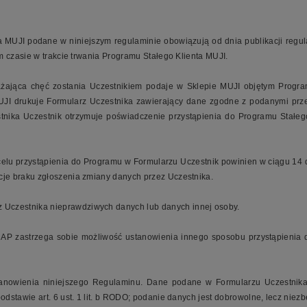
ta MUJI podane w niniejszym regulaminie obowiązują od dnia publikacji reg
m czasie w trakcie trwania Programu Stałego Klienta MUJI.
ażająca chęć zostania Uczestnikiem podaje w Sklepie MUJI objętym Progra
JI drukuje Formularz Uczestnika zawierający dane zgodne z podanymi prze
tnika Uczestnik otrzymuje poświadczenie przystąpienia do Programu Stałe
elu przystąpienia do Programu w Formularzu Uczestnik powinien w ciągu 14
je braku zgłoszenia zmiany danych przez Uczestnika.
z Uczestnika nieprawdziwych danych lub danych innej osoby.
AP zastrzega sobie możliwość ustanowienia innego sposobu przystąpienia 
tanowienia niniejszego Regulaminu. Dane podane w Formularzu Uczestnika 
dstawie art. 6 ust. 1 lit. b RODO; podanie danych jest dobrowolne, lecz niez