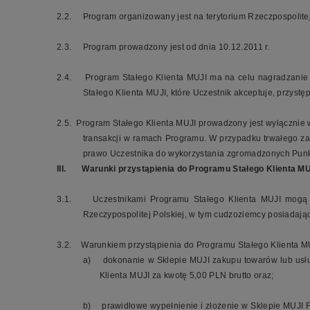
2.2.
Program organizowany jest na terytorium Rzeczpospolitej
2.3.
Program prowadzony jest od dnia 10.12.2011 r.
2.4.
Program Stałego Klienta MUJI ma na celu nagradzanie 
Stałego Klienta MUJI, które Uczestnik akceptuje, przyst
2.5.
Program Stałego Klienta MUJI prowadzony jest wyłącznie w
transakcji w ramach Programu. W przypadku trwałego za
prawo Uczestnika do wykorzystania zgromadzonych Punk
III.
Warunki przystąpienia do Programu
Stałego Klienta M
3.1.
Uczestnikami Programu Stałego Klienta MUJI mogą s
Rzeczypospolitej Polskiej, w tym cudzoziemcy posiadając
3.2.
Warunkiem przystąpienia do Programu Stałego Klienta MU
a)
dokonanie w Sklepie MUJI zakupu towarów lub usłu
Klienta MUJI za kwotę 5,00 PLN brutto oraz;
b)
prawidłowe wypełnienie i złożenie w Sklepie MUJI 