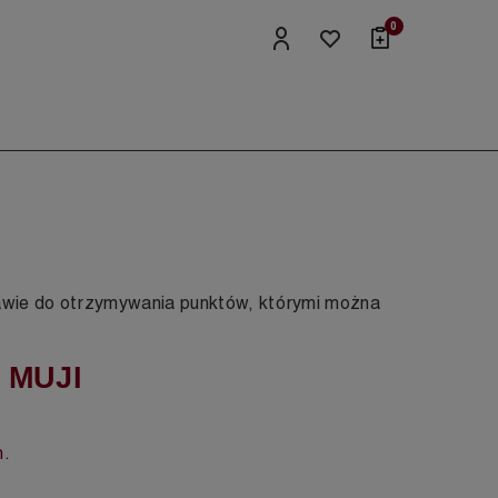
0
zawie do otrzymywania punktów, którymi można
a MUJI
m.