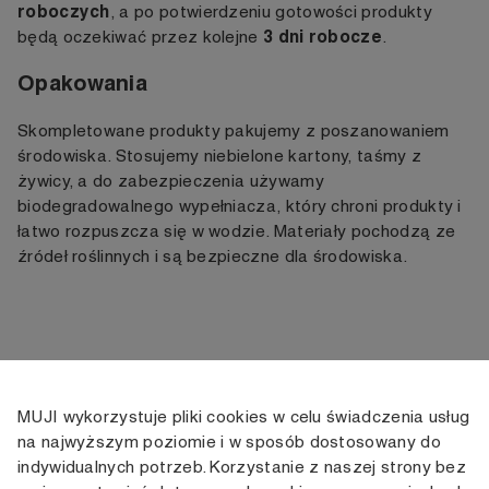
roboczych
, a po potwierdzeniu gotowości produkty
3 dni robocze
będą oczekiwać przez kolejne
.
Opakowania
Skompletowane produkty pakujemy z poszanowaniem
środowiska. Stosujemy niebielone kartony, taśmy z
żywicy, a do zabezpieczenia używamy
biodegradowalnego wypełniacza, który chroni produkty i
łatwo rozpuszcza się w wodzie. Materiały pochodzą ze
źródeł roślinnych i są bezpieczne dla środowiska.
MUJI wykorzystuje pliki cookies w celu świadczenia usług
KONTAKT
KONTO
INFORMACJE
na najwyższym poziomie i w sposób dostosowany do
indywidualnych potrzeb. Korzystanie z naszej strony bez
+48 505 166 958
Moje konto
Dostawa