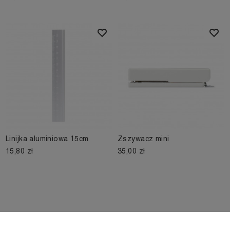
Linijka aluminiowa 15cm
Zszywacz mini
15,80 zł
35,00 zł