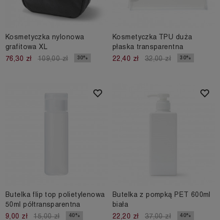
Kosmetyczka nylonowa
Kosmetyczka TPU duża
grafitowa XL
płaska transparentna
30%
30%
76,30 zł
109,00 zł
22,40 zł
32,00 zł
Butelka flip top polietylenowa
Butelka z pompką PET 600ml
50ml półtransparentna
biała
40%
40%
9,00 zł
15,00 zł
22,20 zł
37,00 zł