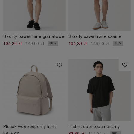
Szorty bawełniane granatowe
Szorty bawełniane czarne
30%
30%
104,30 zł
149,00 zł
104,30 zł
149,00 zł
Plecak wodoodporny light
T-shirt cool touch czarny
beżowy
30%
83,30 zł
119,00 zł