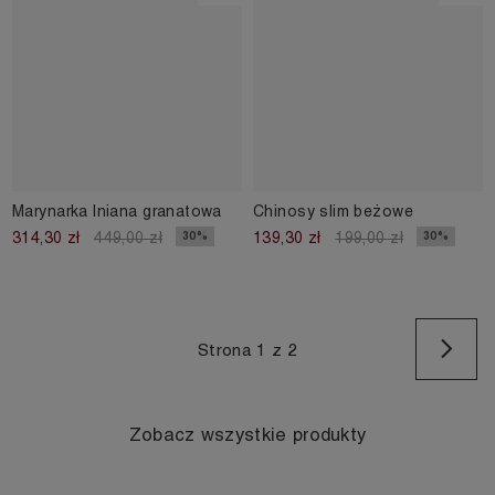
Marynarka lniana granatowa
Chinosy slim beżowe
30%
30%
314,30 zł
449,00 zł
139,30 zł
199,00 zł
Na
Strona 1 z 2
Zobacz wszystkie produkty