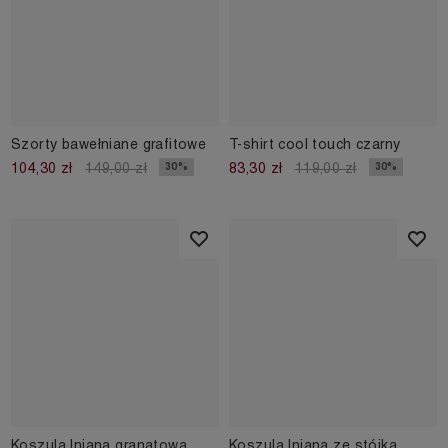
Szorty bawełniane grafitowe
T-shirt cool touch czarny
30%
30%
104,30 zł
149,00 zł
83,30 zł
119,00 zł
Koszula lniana granatowa
Koszula lniana ze stójką