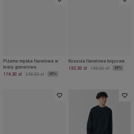
Piżama męska flanelowa w
Koszula flanelowa brązowa
kratę granatowa
30%
132,30 zł
189,00 zł
30%
174,30 zł
249,00 zł