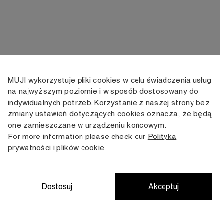
MUJI wykorzystuje pliki cookies w celu świadczenia usług
KONTAKT
KONTO
INFORMACJE
na najwyższym poziomie i w sposób dostosowany do
indywidualnych potrzeb. Korzystanie z naszej strony bez
+48 505 166 958
Moje konto
Dostawa
zmiany ustawień dotyczących cookies oznacza, że będą
zamowienia@muji.com.pl
Historia
Zwroty i wymiana
one zamieszczane w urządzeniu końcowym.
zamówień
Regulamin
For more information please check our
Polityka
Infolinia czynna
od poniedziałku do piątku
prywatności i plików cookie
Polityka
w godzinach 10:00 -16:00
prywatności
Karta stałego
Klienta
Dostosuj
Akceptuj
Copyright © MUJI, 2022. All rights reserved.