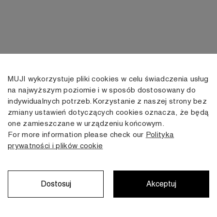
MUJI wykorzystuje pliki cookies w celu świadczenia usług
KONTAKT
KONTO
INFORMACJE
na najwyższym poziomie i w sposób dostosowany do
indywidualnych potrzeb. Korzystanie z naszej strony bez
+48 505 166 958
Moje konto
Dostawa
zmiany ustawień dotyczących cookies oznacza, że będą
zamowienia@muji.com.pl
Historia
Zwroty i wymiana
one zamieszczane w urządzeniu końcowym.
zamówień
Regulamin
For more information please check our
Polityka
Infolinia czynna
od poniedziałku do piątku
prywatności i plików cookie
Polityka
w godzinach 10:00 -16:00
prywatności
Karta stałego
Klienta
Dostosuj
Akceptuj
Copyright © MUJI, 2022. All rights reserved.