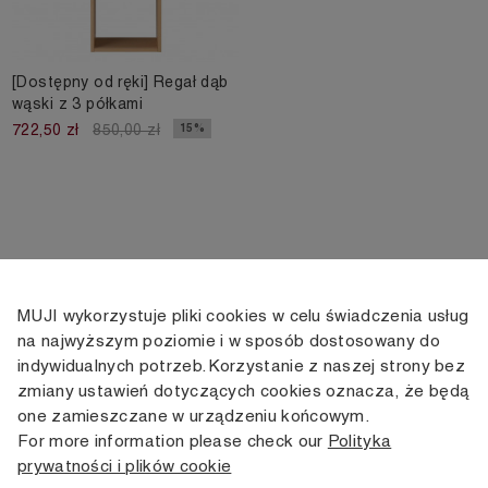
[Dostępny od ręki] Regał dąb
wąski z 3 półkami
15%
722,50 zł
850,00 zł
MUJI wykorzystuje pliki cookies w celu świadczenia usług
KONTAKT
KONTO
INFORMACJE
na najwyższym poziomie i w sposób dostosowany do
indywidualnych potrzeb. Korzystanie z naszej strony bez
+48 505 166 958
Moje konto
Dostawa
zmiany ustawień dotyczących cookies oznacza, że będą
zamowienia@muji.com.pl
Historia
Zwroty i wymiana
one zamieszczane w urządzeniu końcowym.
zamówień
Regulamin
For more information please check our
Polityka
Infolinia czynna
od poniedziałku do piątku
prywatności i plików cookie
Polityka
w godzinach 10:00 -16:00