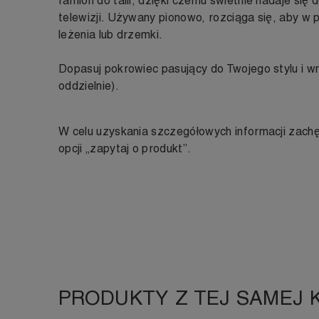
ramion do talii, dzięki czemu świetnie nadaje się 
telewizji. Używany pionowo, rozciąga się, aby w 
leżenia lub drzemki.
Dopasuj pokrowiec pasujący do Twojego stylu i 
oddzielnie).
W celu uzyskania szczegółowych informacji zach
opcji „zapytaj o produkt”.
PRODUKTY Z TEJ SAMEJ 