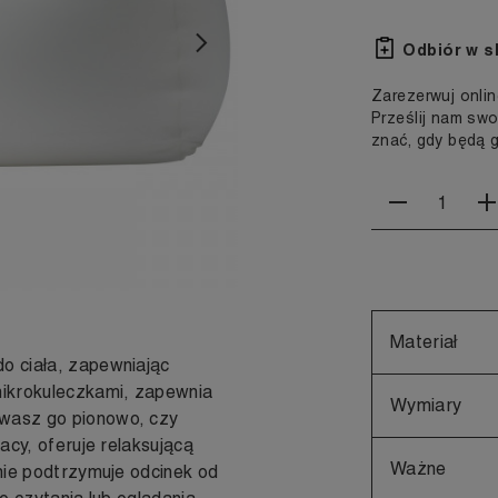
Następny
Odbiór w s
Zarezerwuj onlin
Prześlij nam swo
znać, gdy będą 
Materiał
do ciała, zapewniając
mikrokuleczkami, zapewnia
Wymiary
ywasz go pionowo, czy
racy, oferuje relaksującą
Ważne
tnie podtrzymuje odcinek od