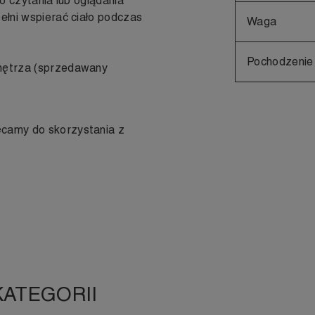
do czytania lub oglądania
pełni wspierać ciało podczas
Waga
Pochodzenie
wnętrza (sprzedawany
ęcamy do skorzystania z
KATEGORII