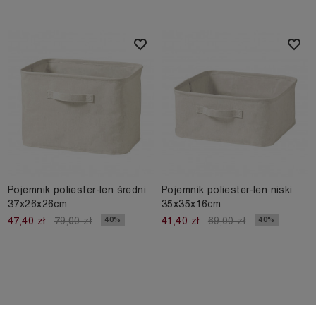
Pojemnik poliester-len średni
Pojemnik poliester-len niski
37x26x26cm
35x35x16cm
40%
40%
47,40 zł
79,00 zł
41,40 zł
69,00 zł