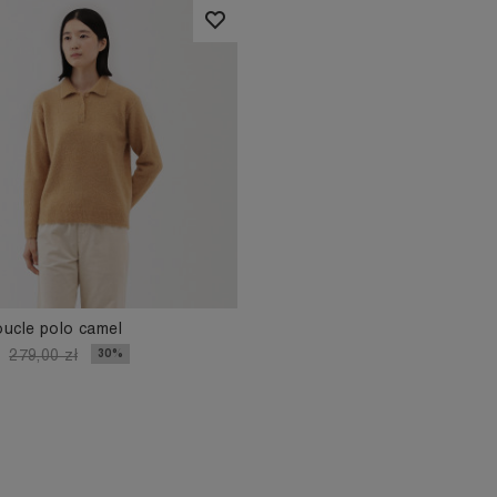
oucle polo camel
30%
279,00 zł