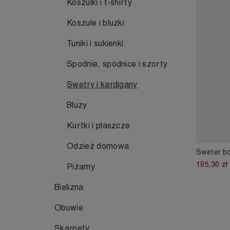
Koszulki i t-shirty
Koszule i bluzki
Tuniki i sukienki
Spodnie, spódnice i szorty
Swetry i kardigany
Bluzy
Kurtki i płaszcze
Odzież domowa
Sweter b
195,30 zł
Piżamy
Bielizna
Obuwie
Skarpety