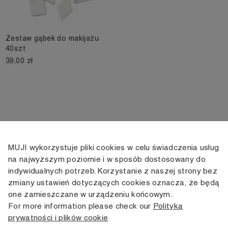
Zestaw gąbek do makijażu
40szt
39,00 zł
MUJI wykorzystuje pliki cookies w celu świadczenia usług
KONTAKT
KONTO
INFORMACJE
na najwyższym poziomie i w sposób dostosowany do
indywidualnych potrzeb. Korzystanie z naszej strony bez
+48 505 166 958
Moje konto
Dostawa
zmiany ustawień dotyczących cookies oznacza, że będą
zamowienia@muji.com.pl
Historia
Zwroty i wymiana
one zamieszczane w urządzeniu końcowym.
zamówień
Regulamin
For more information please check our
Polityka
Infolinia czynna
od poniedziałku do piątku
prywatności i plików cookie
Polityka
w godzinach 10:00 -16:00