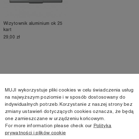
Wizytownik aluminium ok 25
kart
29,00 zł
MUJI wykorzystuje pliki cookies w celu świadczenia usług
KONTAKT
KONTO
INFORMACJE
na najwyższym poziomie i w sposób dostosowany do
indywidualnych potrzeb. Korzystanie z naszej strony bez
+48 505 166 958
Moje konto
Dostawa
zmiany ustawień dotyczących cookies oznacza, że będą
zamowienia@muji.com.pl
Historia
Zwroty i wymiana
one zamieszczane w urządzeniu końcowym.
zamówień
Regulamin
For more information please check our
Polityka
Infolinia czynna
od poniedziałku do piątku
prywatności i plików cookie
Polityka
w godzinach 10:00 -16:00