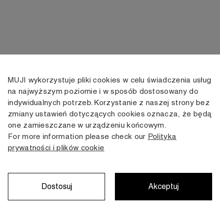
MUJI wykorzystuje pliki cookies w celu świadczenia usług
KONTAKT
KONTO
INFORMACJE
na najwyższym poziomie i w sposób dostosowany do
indywidualnych potrzeb. Korzystanie z naszej strony bez
+48 505 166 958
Moje konto
Dostawa
zmiany ustawień dotyczących cookies oznacza, że będą
zamowienia@muji.com.pl
Historia
Zwroty i wymiana
one zamieszczane w urządzeniu końcowym.
zamówień
Regulamin
For more information please check our
Polityka
Infolinia czynna
od poniedziałku do piątku
prywatności i plików cookie
Polityka
w godzinach 10:00 -16:00
prywatności
Karta stałego
Klienta
Dostosuj
Akceptuj
Copyright © MUJI, 2022. All rights reserved.