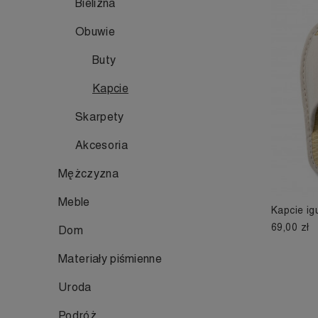
Bielizna
Obuwie
Buty
Kapcie
Skarpety
Akcesoria
Mężczyzna
Meble
Kapcie ig
69,00 zł
Dom
Materiały piśmienne
Uroda
Podróż