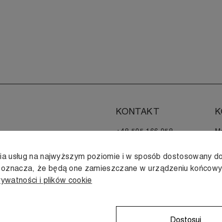
KONTAKT
K
+48 505 166 958
M
zamowienia@muji.com.pl
H
nia usług na najwyższym poziomie i w sposób dostosowany do
Infolinia czynna
s oznacza, że będą one zamieszczane w urządzeniu końcow
od poniedziałku do piątku
rywatności i plików cookie
w godzinach 10:00 -16:00
Dostosuj