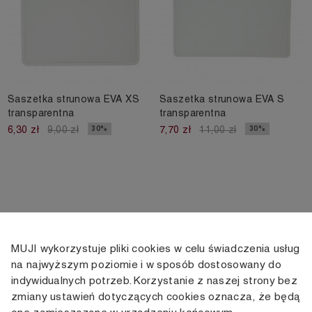
Saszetka strunowa EVA XS
Saszetka strunowa EVA S
transparentna
transparentna
30%
30%
6,30 zł
9,00 zł
7,70 zł
11,00 zł
MUJI wykorzystuje pliki cookies w celu świadczenia usług
KONTAKT
KONTO
INFORMACJE
na najwyższym poziomie i w sposób dostosowany do
indywidualnych potrzeb. Korzystanie z naszej strony bez
+48 505 166 958
Moje konto
Dostawa
zmiany ustawień dotyczących cookies oznacza, że będą
zamowienia@muji.com.pl
Historia
Zwroty i wymiana