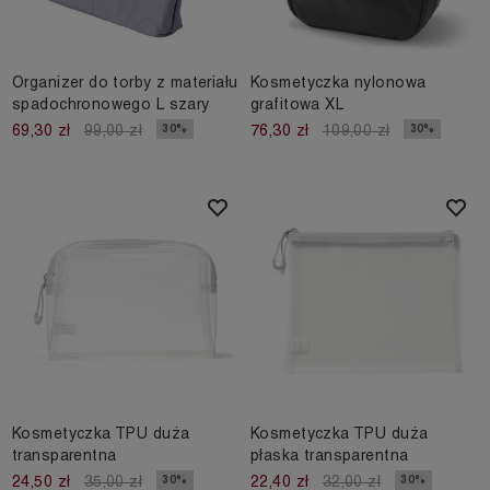
Organizer do torby z materiału
Kosmetyczka nylonowa
spadochronowego L szary
grafitowa XL
30%
30%
69,30 zł
99,00 zł
76,30 zł
109,00 zł
Kosmetyczka TPU duża
Kosmetyczka TPU duża
transparentna
płaska transparentna
30%
30%
24,50 zł
35,00 zł
22,40 zł
32,00 zł