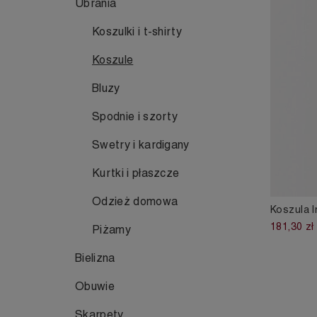
Ubrania
Koszulki i t-shirty
Koszule
Bluzy
Spodnie i szorty
Swetry i kardigany
Kurtki i płaszcze
Odzież domowa
Koszula 
181,30 zł
Piżamy
Bielizna
Obuwie
Skarpety