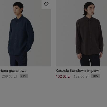
lniana granatowa
Koszula flanelowa brązowa
30%
30%
259,00 zł
132,30 zł
189,00 zł