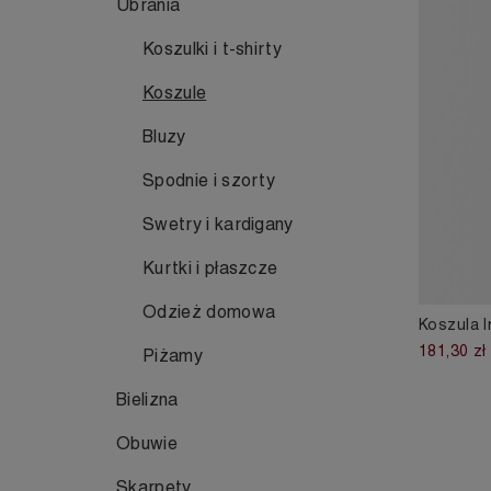
Ubrania
Koszulki i t-shirty
Koszule
Bluzy
Spodnie i szorty
Swetry i kardigany
Kurtki i płaszcze
Odzież domowa
Koszula 
181,30 zł
Piżamy
Bielizna
Obuwie
Skarpety