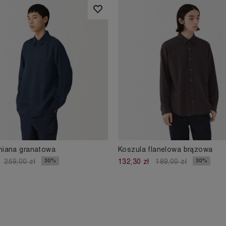
lniana granatowa
Koszula flanelowa brązowa
30%
30%
259,00 zł
132,30 zł
189,00 zł