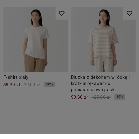
T-shirt biały
Bluzka z dekoltem w łódkę i
krótkim rękawem w
30%
55,30 zł
79,00 zł
pomarańczowe paski
30%
90,30 zł
129,00 zł