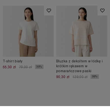
T-shirt biały
Bluzka z dekoltem w łódkę i
krótkim rękawem w
30%
55,30 zł
79,00 zł
pomarańczowe paski
30%
90,30 zł
129,00 zł