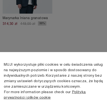
Marynarka lniana granatowa
30%
314,30 zł
449,00 zł
MUJI wykorzystuje pliki cookies w celu świadczenia usług
KONTAKT
KONTO
INFORMACJE
na najwyższym poziomie i w sposób dostosowany do
indywidualnych potrzeb. Korzystanie z naszej strony bez
+48 505 166 958
Moje konto
Dostawa
zmiany ustawień dotyczących cookies oznacza, że będą
zamowienia@muji.com.pl
Historia
Zwroty i wymiana
one zamieszczane w urządzeniu końcowym.
zamówień
Regulamin
For more information please check our
Polityka
Infolinia czynna
od poniedziałku do piątku
prywatności i plików cookie
Polityka
w godzinach 10:00 -16:00
prywatności