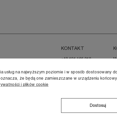
KONTAKT
K
+48 505 166 958
M
zamowienia@muji.com.pl
H
nia usług na najwyższym poziomie i w sposób dostosowany do
Infolinia czynna
s oznacza, że będą one zamieszczane w urządzeniu końcow
od poniedziałku do piątku
rywatności i plików cookie
w godzinach 10:00 -16:00
Dostosuj