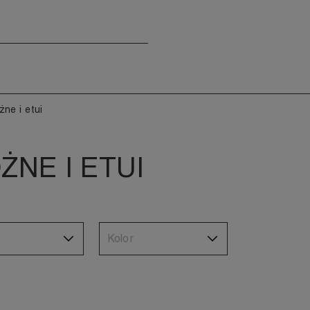
żne i etui
NE I ETUI
Kolor