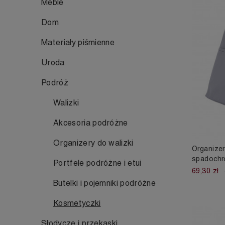
Meble
Dom
Materiały piśmienne
Uroda
Podróż
Walizki
Akcesoria podróżne
Organizery do walizki
Organizer
spadochr
Portfele podróżne i etui
69,30 zł
Butelki i pojemniki podróżne
Kosmetyczki
Słodycze i przekąski