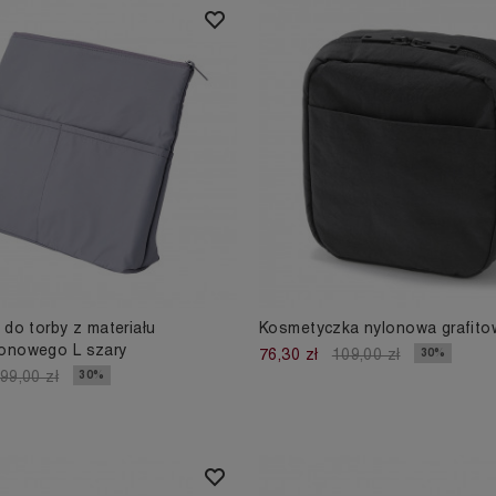
 do torby z materiału
Kosmetyczka nylonowa grafito
onowego L szary
30%
76,30 zł
109,00 zł
30%
99,00 zł