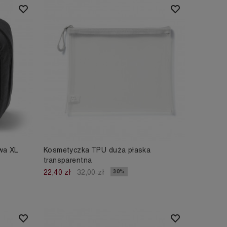
wa XL
Kosmetyczka TPU duża płaska
transparentna
30%
22,40 zł
32,00 zł