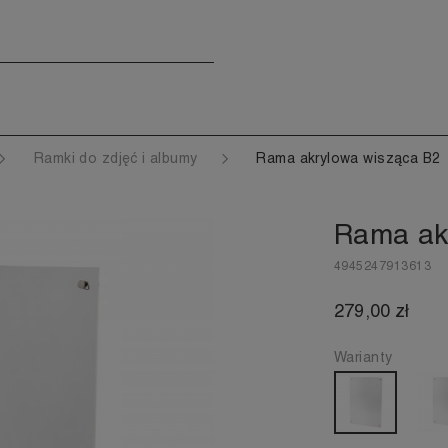
Ramki do zdjęć i albumy
Rama akrylowa wisząca B2
Rama ak
4945247913613
279,00 zł
Warianty