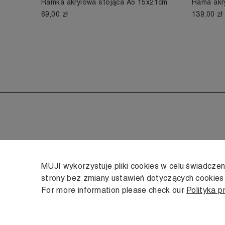
Ramka akrylowa stojąca A5 15x21cm
Rama akr
69,00 zł
139,00 zł
MUJI wykorzystuje pliki cookies w celu świadcze
strony bez zmiany ustawień dotyczących cookie
For more information please check our
Polityka p