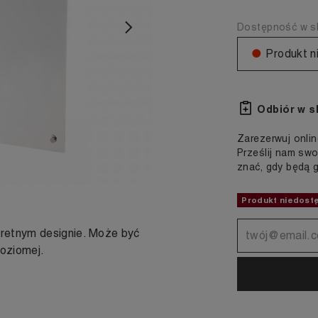
Dostępność w sk
Następny
●
Produkt n
Odbiór w s
Zarezerwuj onlin
Prześlij nam swo
znać, gdy będą 
Produkt niedost
retnym designie. Może być
poziomej.