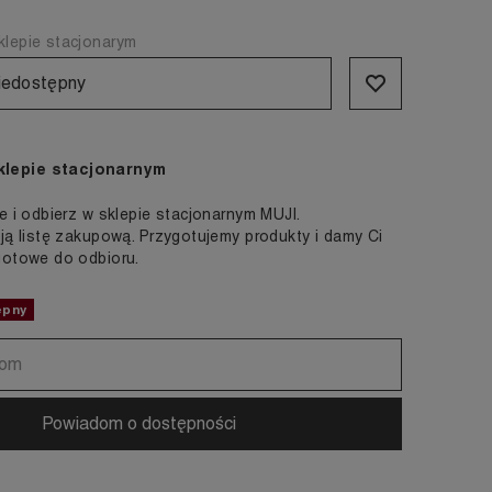
lepie stacjonarym
iedostępny
klepie stacjonarnym
e i odbierz w sklepie stacjonarnym MUJI.
ją listę zakupową. Przygotujemy produkty i damy Ci
gotowe do odbioru.
ępny
Powiadom o dostępności