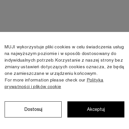
MUJI wykorzystuje pliki cookies w celu świadczenia usług
KONTAKT
KONTO
INFORMACJE
na najwyższym poziomie i w sposób dostosowany do
indywidualnych potrzeb. Korzystanie z naszej strony bez
+48 505 166 958
Moje konto
Dostawa
zmiany ustawień dotyczących cookies oznacza, że będą
zamowienia@muji.com.pl
Historia
Zwroty i wymiana
one zamieszczane w urządzeniu końcowym.
zamówień
Regulamin
For more information please check our
Polityka
Infolinia czynna
od poniedziałku do piątku
prywatności i plików cookie
Polityka
w godzinach 10:00 -16:00
prywatności
Karta stałego
Klienta
Dostosuj
Akceptuj
Copyright © MUJI, 2022. All rights reserved.