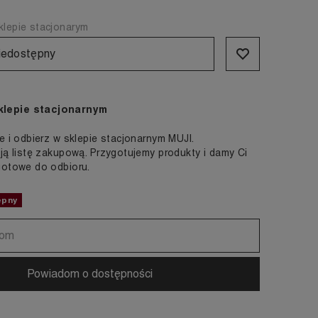
lepie stacjonarym
iedostępny
klepie stacjonarnym
e i odbierz w sklepie stacjonarnym MUJI.
ją listę zakupową. Przygotujemy produkty i damy Ci
gotowe do odbioru.
ępny
Powiadom o dostępności