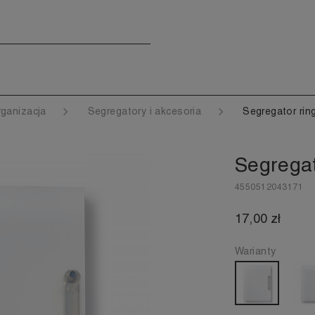
rganizacja
Segregatory i akcesoria
Segregator rin
Segregat
4550512043171
17,00 zł
Warianty