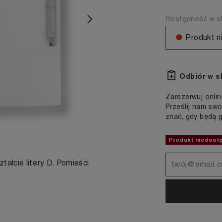
Dostępność w sk
Następny
●
Produkt n
Odbiór w s
Zarezerwuj onlin
Prześlij nam swo
znać, gdy będą 
Produkt niedost
tałcie litery D. Pomieści