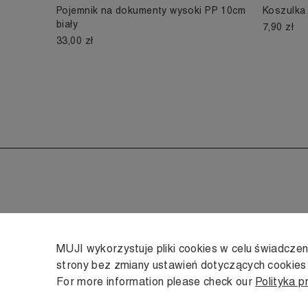
Pojemnik na dokumenty wysoki PP 10cm
Koszulka
biały
7,90 zł
33,00 zł
MUJI wykorzystuje pliki cookies w celu świadcze
strony bez zmiany ustawień dotyczących cookie
For more information please check our
Polityka p