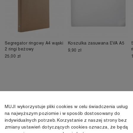
Segregator ringowy A4 wąski
Koszulka zasuwana EVA A5
2 ringi beżowy
r
9,90 zł
25,00 zł
MUJI wykorzystuje pliki cookies w celu świadczenia usług
KONTAKT
KONTO
INFORMACJE
na najwyższym poziomie i w sposób dostosowany do
indywidualnych potrzeb. Korzystanie z naszej strony bez
+48 505 166 958
Moje konto
Dostawa
zmiany ustawień dotyczących cookies oznacza, że będą
zamowienia@muji.com.pl
Historia
Zwroty i wymiana