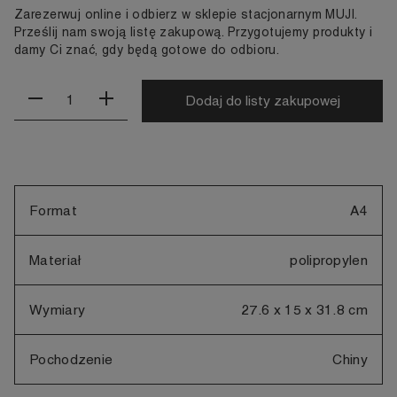
Zarezerwuj online i odbierz w sklepie stacjonarnym MUJI.
Prześlij nam swoją listę zakupową. Przygotujemy produkty i
damy Ci znać, gdy będą gotowe do odbioru.
Dodaj do listy zakupowej
Format
A4
Materiał
polipropylen
Wymiary
27.6 x 15 x 31.8 cm
Pochodzenie
Chiny