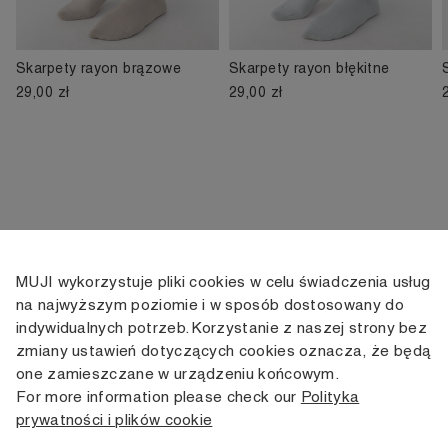
Skarpety rayon brązowe
Skarpety rayon błękitne
29,00 zł
29,00 zł
MUJI wykorzystuje pliki cookies w celu świadczenia usług
KONTAKT
KONTO
INFORMACJE
na najwyższym poziomie i w sposób dostosowany do
indywidualnych potrzeb. Korzystanie z naszej strony bez
+48 505 166 958
Moje konto
Dostawa
zmiany ustawień dotyczących cookies oznacza, że będą
zamowienia@muji.com.pl
Historia
Zwroty i wymiana
one zamieszczane w urządzeniu końcowym.
zamówień
Regulamin
For more information please check our
Polityka
Infolinia czynna
od poniedziałku do piątku
prywatności i plików cookie
Polityka
w godzinach 10:00 -16:00
prywatności