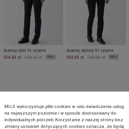
Jeansy slim fit czarne
Jeansy skinny fit czarne
50%
50%
104,50 zł
209,00 zł
104,50 zł
209,00 zł
MUJI wykorzystuje pliki cookies w celu świadczenia usług
KONTAKT
KONTO
INFORMACJE
na najwyższym poziomie i w sposób dostosowany do
indywidualnych potrzeb. Korzystanie z naszej strony bez
+48 505 166 958
Moje konto
Dostawa
zmiany ustawień dotyczących cookies oznacza, że będą
zamowienia@muji.com.pl