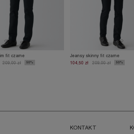
im fit czarne
Jeansy skinny fit czarne
50%
50%
209,00 zł
104,50 zł
209,00 zł
KONTAKT
K