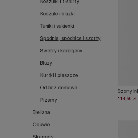
Koszulki i t-shirty
Koszule i bluzki
Tuniki i sukienki
Spodnie, spódnice i szorty
Swetry i kardigany
Bluzy
Kurtki i płaszcze
Odzież domowa
Szorty ln
114,50 zł
Piżamy
Bielizna
Obuwie
Skarpety