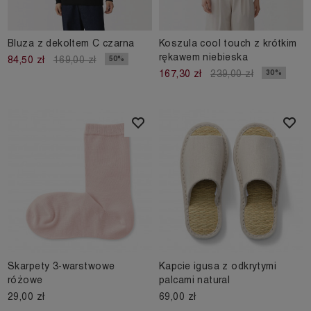
Bluza z dekoltem C czarna
Koszula cool touch z krótkim
rękawem niebieska
50%
84,50 zł
169,00 zł
30%
167,30 zł
239,00 zł
Skarpety 3-warstwowe
Kapcie igusa z odkrytymi
różowe
palcami natural
29,00 zł
69,00 zł