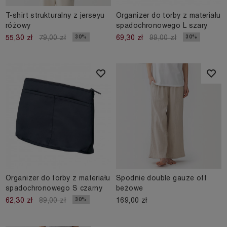
T-shirt strukturalny z jerseyu
Organizer do torby z materiału
różowy
spadochronowego L szary
30%
30%
55,30 zł
79,00 zł
69,30 zł
99,00 zł
Organizer do torby z materiału
Spodnie double gauze off
spadochronowego S czarny
beżowe
169,00 zł
30%
62,30 zł
89,00 zł