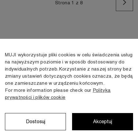
Na
Strona 1 z 8
MUJI wykorzystuje pliki cookies w celu świadczenia usług
KONTAKT
KONTO
INFORMACJE
na najwyższym poziomie i w sposób dostosowany do
indywidualnych potrzeb. Korzystanie z naszej strony bez
+48 505 166 958
Moje konto
Dostawa
zmiany ustawień dotyczących cookies oznacza, że będą
zamowienia@muji.com.pl
Historia
Zwroty i wymiana
one zamieszczane w urządzeniu końcowym.
zamówień
Regulamin
For more information please check our
Polityka
Infolinia czynna
od poniedziałku do piątku
prywatności i plików cookie
Polityka
w godzinach 10:00 -16:00
prywatności
Karta stałego
Klienta
Dostosuj
Akceptuj
Copyright © MUJI, 2022. All rights reserved.