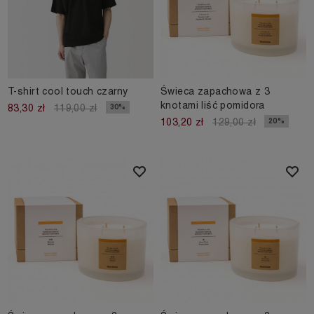
T-shirt cool touch czarny
Świeca zapachowa z 3
knotami liść pomidora
30%
83,30 zł
119,00 zł
20%
103,20 zł
129,00 zł