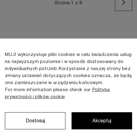
Na
Strona 1 z 8
MUJI wykorzystuje pliki cookies w celu świadczenia usług
KONTAKT
KONTO
INFORMACJE
na najwyższym poziomie i w sposób dostosowany do
indywidualnych potrzeb. Korzystanie z naszej strony bez
+48 505 166 958
Moje konto
Dostawa
zmiany ustawień dotyczących cookies oznacza, że będą
zamowienia@muji.com.pl
Historia
Zwroty i wymiana
one zamieszczane w urządzeniu końcowym.
zamówień
Regulamin
For more information please check our
Polityka
Infolinia czynna
od poniedziałku do piątku
prywatności i plików cookie
Polityka
w godzinach 10:00 -16:00
prywatności
Karta stałego
Klienta
Dostosuj
Akceptuj
Copyright © MUJI, 2022. All rights reserved.