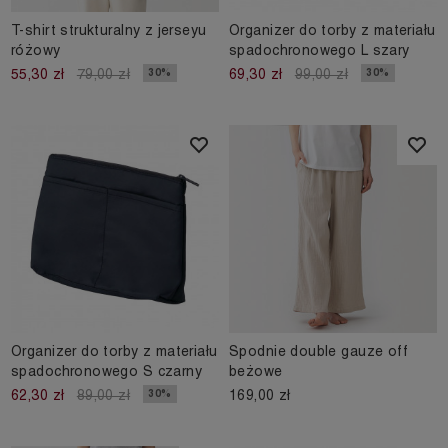
T-shirt strukturalny z jerseyu
Organizer do torby z materiału
różowy
spadochronowego L szary
30%
30%
55,30 zł
79,00 zł
69,30 zł
99,00 zł
Organizer do torby z materiału
Spodnie double gauze off
spadochronowego S czarny
beżowe
169,00 zł
30%
62,30 zł
89,00 zł