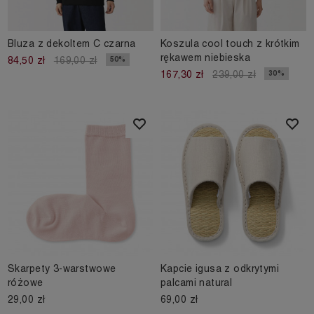
Bluza z dekoltem C czarna
Koszula cool touch z krótkim
rękawem niebieska
50%
84,50 zł
169,00 zł
30%
167,30 zł
239,00 zł
Skarpety 3-warstwowe
Kapcie igusa z odkrytymi
różowe
palcami natural
29,00 zł
69,00 zł