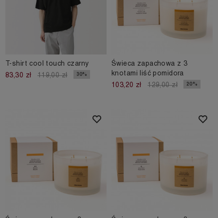
T-shirt cool touch czarny
Świeca zapachowa z 3
knotami liść pomidora
30%
83,30 zł
119,00 zł
20%
103,20 zł
129,00 zł