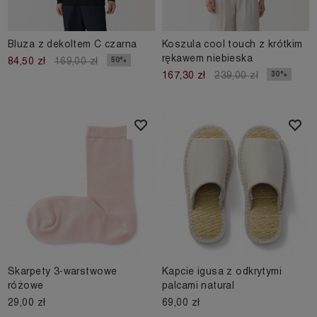
Bluza z dekoltem C czarna
Koszula cool touch z krótkim
rękawem niebieska
50%
84,50 zł
169,00 zł
30%
167,30 zł
239,00 zł
Skarpety 3-warstwowe
Kapcie igusa z odkrytymi
różowe
palcami natural
29,00 zł
69,00 zł