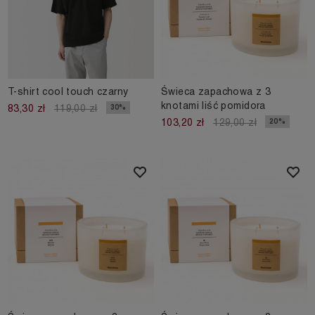
T-shirt cool touch czarny
Świeca zapachowa z 3
knotami liść pomidora
30%
83,30 zł
119,00 zł
20%
103,20 zł
129,00 zł