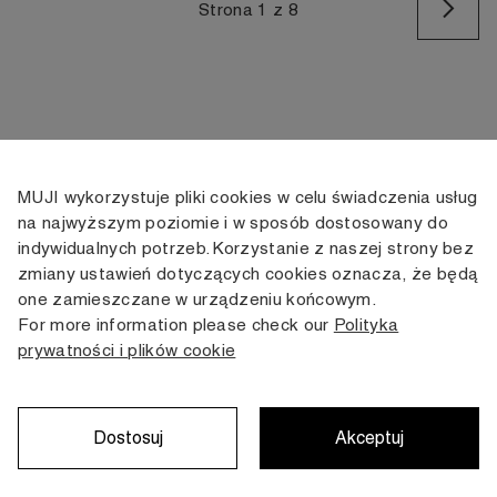
Na
Strona 1 z 8
MUJI wykorzystuje pliki cookies w celu świadczenia usług
KONTAKT
KONTO
INFORMACJE
na najwyższym poziomie i w sposób dostosowany do
indywidualnych potrzeb. Korzystanie z naszej strony bez
+48 505 166 958
Moje konto
Dostawa
zmiany ustawień dotyczących cookies oznacza, że będą
zamowienia@muji.com.pl
Historia
Zwroty i wymiana
one zamieszczane w urządzeniu końcowym.
zamówień
Regulamin
For more information please check our
Polityka
Infolinia czynna
od poniedziałku do piątku
prywatności i plików cookie
Polityka
w godzinach 10:00 -16:00
prywatności
Karta stałego
Klienta
Dostosuj
Akceptuj
Copyright © MUJI, 2022. All rights reserved.