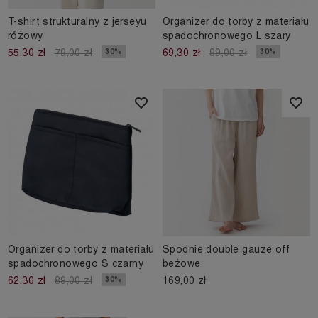
T-shirt strukturalny z jerseyu
Organizer do torby z materiału
różowy
spadochronowego L szary
30%
30%
55,30 zł
79,00 zł
69,30 zł
99,00 zł
Organizer do torby z materiału
Spodnie double gauze off
spadochronowego S czarny
beżowe
169,00 zł
30%
62,30 zł
89,00 zł