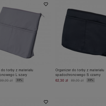
 do torby z materiału
Organizer do torby z materiału
onowego L szary
spadochronowego S czarny
30%
30%
99,00 zł
62,30 zł
89,00 zł