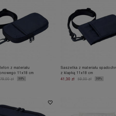
elefon z materiału
Saszetka z materiału spadoc
onowego 11x18 cm
z klapką 11x18 cm
30%
30%
79,00 zł
41,30 zł
59,00 zł