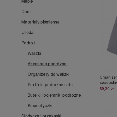
Meble
Dom
Materiały piśmienne
Uroda
Podróż
Walizki
Akcesoria podróżne
Organizery do walizki
Organizer
spadochr
Portfele podróżne i etui
69,30 zł
Butelki i pojemniki podróżne
Kosmetyczki
Słodycze i przekąski