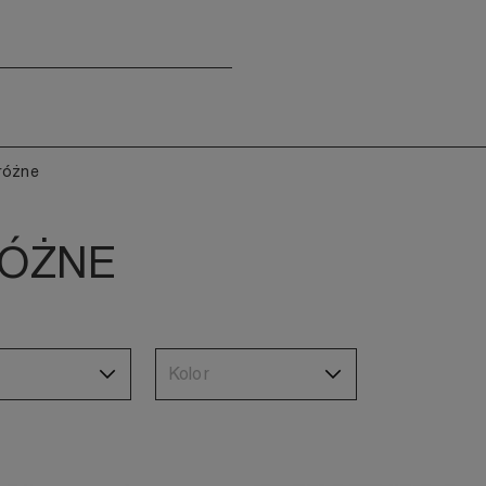
różne
RÓŻNE
Kolor