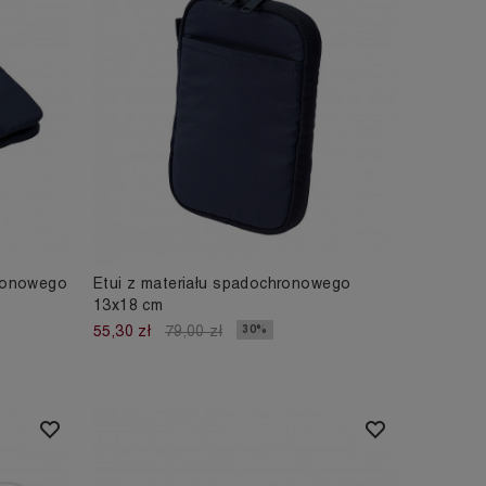
hronowego
Etui z materiału spadochronowego
13x18 cm
30%
55,30 zł
79,00 zł