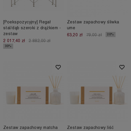
[Poekspozycyjny] Regał
Zestaw zapachowy śliwka
stal/dąb szeroki z drążkiem -
ume
zestaw
20%
63,20 zł
79,00 zł
2 017,40 zł
2 882,00 zł
30%
Zestaw zapachowy matcha
Zestaw zapachowy liść