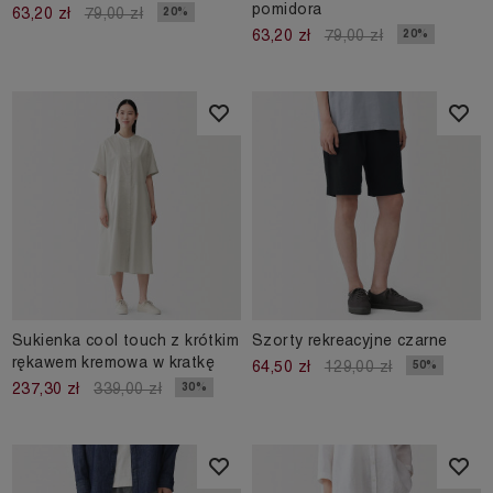
pomidora
20%
63,20 zł
79,00 zł
20%
63,20 zł
79,00 zł
Sukienka cool touch z krótkim
Szorty rekreacyjne czarne
rękawem kremowa w kratkę
50%
64,50 zł
129,00 zł
30%
237,30 zł
339,00 zł