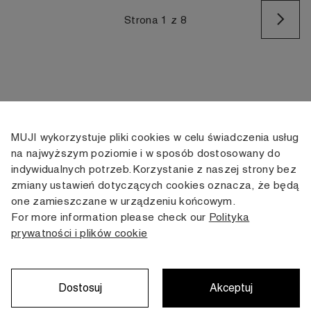
Na
Strona 1 z 8
MUJI wykorzystuje pliki cookies w celu świadczenia usług
KONTAKT
KONTO
INFORMACJE
na najwyższym poziomie i w sposób dostosowany do
indywidualnych potrzeb. Korzystanie z naszej strony bez
+48 505 166 958
Moje konto
Dostawa
zmiany ustawień dotyczących cookies oznacza, że będą
zamowienia@muji.com.pl
Historia
Zwroty i wymiana
one zamieszczane w urządzeniu końcowym.
zamówień
Regulamin
For more information please check our
Polityka
Infolinia czynna
od poniedziałku do piątku
prywatności i plików cookie
Polityka
w godzinach 10:00 -16:00
prywatności
Karta stałego
Klienta
Dostosuj
Akceptuj