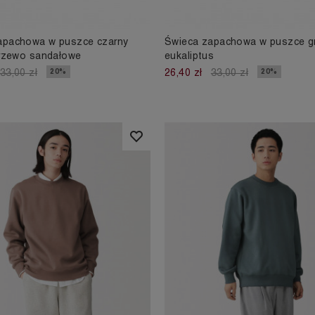
apachowa w puszce czarny
Świeca zapachowa w puszce gra
drzewo sandałowe
eukaliptus
20%
20%
33,00 zł
26,40 zł
33,00 zł