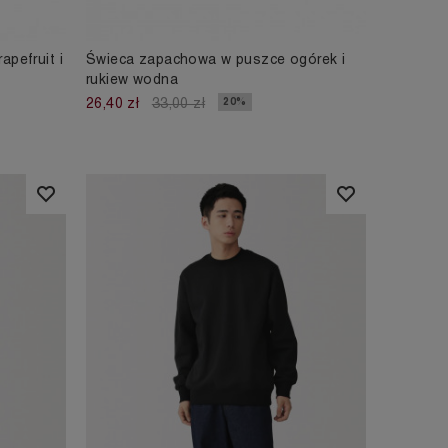
pefruit i
Świeca zapachowa w puszce ogórek i
rukiew wodna
20%
26,40 zł
33,00 zł