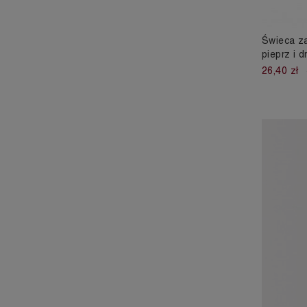
Świeca z
pieprz i 
26,40 zł