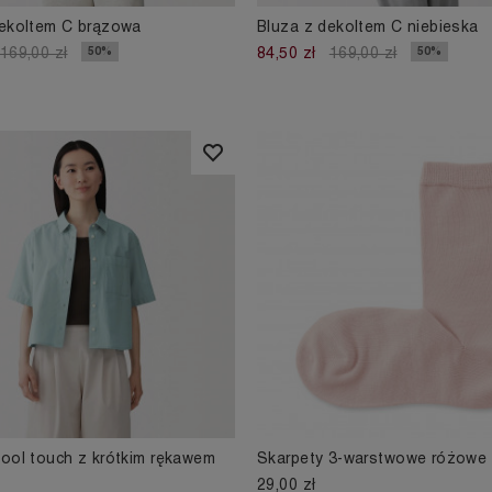
dekoltem C brązowa
Bluza z dekoltem C niebieska
50%
50%
169,00 zł
84,50 zł
169,00 zł
ool touch z krótkim rękawem
Skarpety 3-warstwowe różowe
29,00 zł