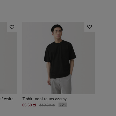
ff white
T-shirt cool touch czarny
30%
83,30 zł
119,00 zł