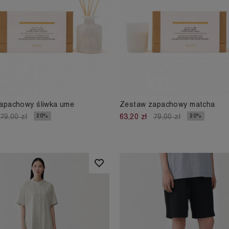
apachowy śliwka ume
Zestaw zapachowy matcha
20%
20%
79,00 zł
63,20 zł
79,00 zł