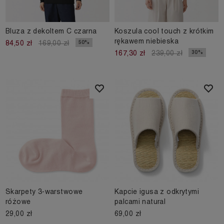
Bluza z dekoltem C czarna
Koszula cool touch z krótkim
rękawem niebieska
50%
84,50 zł
169,00 zł
30%
167,30 zł
239,00 zł
Skarpety 3-warstwowe
Kapcie igusa z odkrytymi
różowe
palcami natural
29,00 zł
69,00 zł