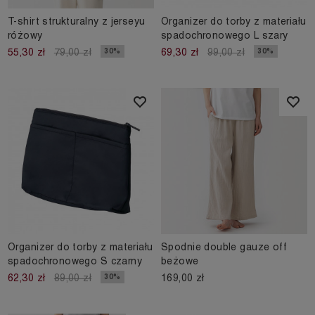
T-shirt strukturalny z jerseyu
Organizer do torby z materiału
różowy
spadochronowego L szary
30%
30%
55,30 zł
79,00 zł
69,30 zł
99,00 zł
Organizer do torby z materiału
Spodnie double gauze off
spadochronowego S czarny
beżowe
169,00 zł
30%
62,30 zł
89,00 zł