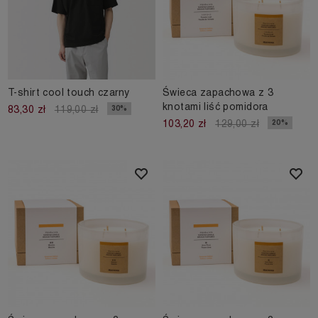
T-shirt cool touch czarny
Świeca zapachowa z 3
knotami liść pomidora
30%
83,30 zł
119,00 zł
20%
103,20 zł
129,00 zł