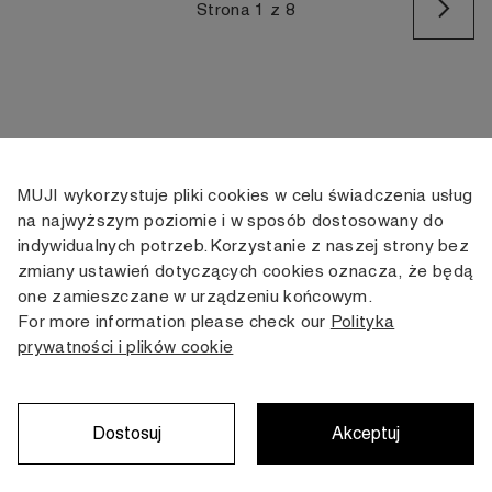
Na
Strona 1 z 8
MUJI wykorzystuje pliki cookies w celu świadczenia usług
KONTAKT
KONTO
INFORMACJE
na najwyższym poziomie i w sposób dostosowany do
indywidualnych potrzeb. Korzystanie z naszej strony bez
+48 505 166 958
Moje konto
Dostawa
zmiany ustawień dotyczących cookies oznacza, że będą
zamowienia@muji.com.pl
Historia
Zwroty i wymiana
one zamieszczane w urządzeniu końcowym.
zamówień
Regulamin
For more information please check our
Polityka
Infolinia czynna
od poniedziałku do piątku
prywatności i plików cookie
Polityka
w godzinach 10:00 -16:00
prywatności
Karta stałego
Klienta
Dostosuj
Akceptuj
Copyright © MUJI, 2022. All rights reserved.