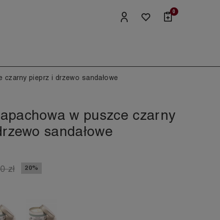
0
 czarny pieprz i drzewo sandałowe
zapachowa w puszce czarny
 drzewo sandałowe
0 zł
20%