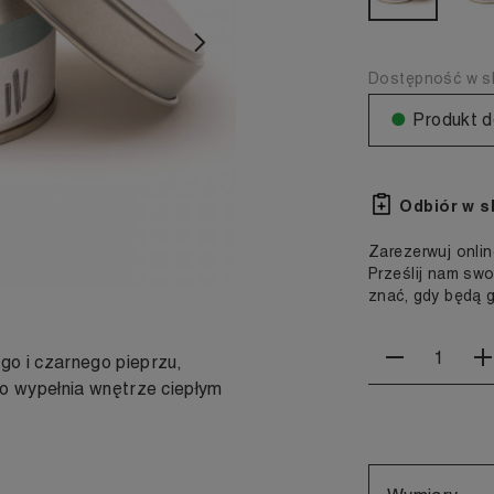
Następny
Dostępność w sk
●
Produkt d
Odbiór w s
Zarezerwuj onlin
Prześlij nam swo
znać, gdy będą 
o i czarnego pieprzu,
o wypełnia wnętrze ciepłym