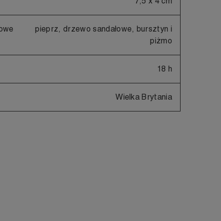
7,5 x 4 cm
howe
pieprz, drzewo sandałowe, bursztyn i
piżmo
18 h
Wielka Brytania