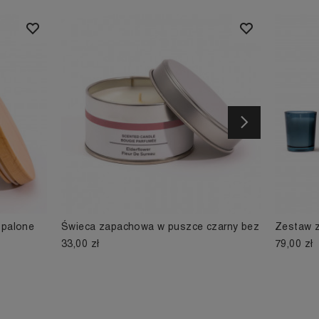
Następny
 palone
Świeca zapachowa w puszce czarny bez
Zestaw 
33,00 zł
79,00 zł