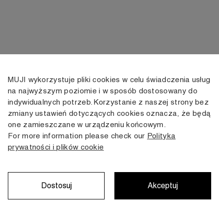
MUJI wykorzystuje pliki cookies w celu świadczenia usług
KONTAKT
KONTO
INFORMACJE
na najwyższym poziomie i w sposób dostosowany do
indywidualnych potrzeb. Korzystanie z naszej strony bez
+48 505 166 958
Moje konto
Dostawa
zmiany ustawień dotyczących cookies oznacza, że będą
zamowienia@muji.com.pl
Historia
Zwroty i wymiana
one zamieszczane w urządzeniu końcowym.
zamówień
Regulamin
For more information please check our
Polityka
Infolinia czynna
od poniedziałku do piątku
prywatności i plików cookie
Polityka
w godzinach 10:00 -16:00
prywatności
Karta stałego
Klienta
Dostosuj
Akceptuj
Copyright © MUJI, 2022. All rights reserved.