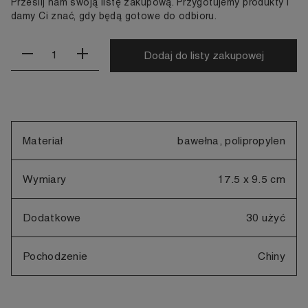
Prześlij nam swoją listę zakupową. Przygotujemy produkty i
damy Ci znać, gdy będą gotowe do odbioru.
Dodaj do listy zakupowej
Materiał
bawełna, polipropylen
Wymiary
17.5 x 9.5 cm
Dodatkowe
30 użyć
Pochodzenie
Chiny