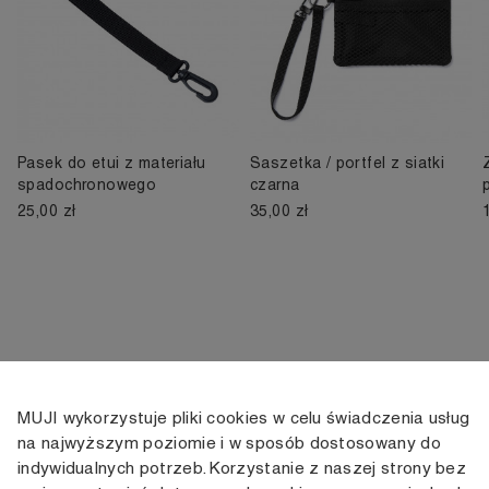
Pasek do etui z materiału
Saszetka / portfel z siatki
spadochronowego
czarna
25,00 zł
35,00 zł
MUJI wykorzystuje pliki cookies w celu świadczenia usług
KONTAKT
KONTO
INFORMACJE
na najwyższym poziomie i w sposób dostosowany do
indywidualnych potrzeb. Korzystanie z naszej strony bez
+48 505 166 958
Moje konto
Dostawa