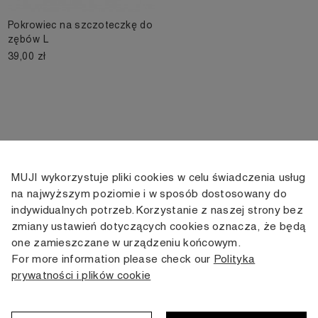
Pokrowiec na szczoteczkę do
zębów L
39,00 zł
MUJI wykorzystuje pliki cookies w celu świadczenia usług
KONTAKT
KONTO
INFORMACJE
na najwyższym poziomie i w sposób dostosowany do
indywidualnych potrzeb. Korzystanie z naszej strony bez
+48 505 166 958
Moje konto
Dostawa
zmiany ustawień dotyczących cookies oznacza, że będą
zamowienia@muji.com.pl
Historia
Zwroty i wymiana
one zamieszczane w urządzeniu końcowym.
zamówień
Regulamin
For more information please check our
Polityka
Infolinia czynna
od poniedziałku do piątku
prywatności i plików cookie
Polityka
w godzinach 10:00 -16:00
prywatności
Karta stałego