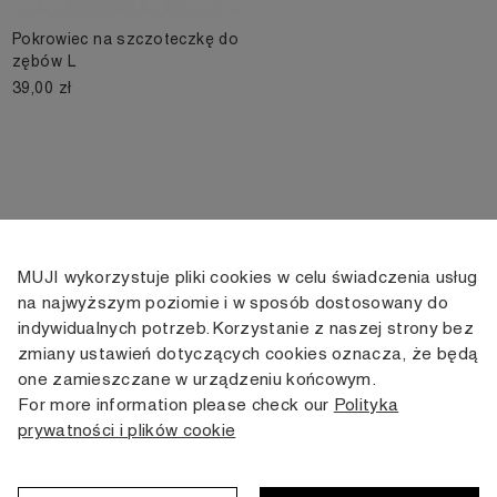
Pokrowiec na szczoteczkę do
zębów L
39,00 zł
MUJI wykorzystuje pliki cookies w celu świadczenia usług
KONTAKT
KONTO
INFORMACJE
na najwyższym poziomie i w sposób dostosowany do
indywidualnych potrzeb. Korzystanie z naszej strony bez
+48 505 166 958
Moje konto
Dostawa
zmiany ustawień dotyczących cookies oznacza, że będą
zamowienia@muji.com.pl
Historia
Zwroty i wymiana
one zamieszczane w urządzeniu końcowym.
zamówień
Regulamin
For more information please check our
Polityka
Infolinia czynna
od poniedziałku do piątku
prywatności i plików cookie
Polityka
w godzinach 10:00 -16:00
prywatności
Karta stałego