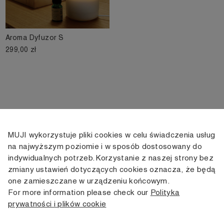
Aroma Dyfuzor S
299,00 zł
MUJI wykorzystuje pliki cookies w celu świadczenia usług
KONTAKT
KONTO
INFORMACJE
na najwyższym poziomie i w sposób dostosowany do
indywidualnych potrzeb. Korzystanie z naszej strony bez
+48 505 166 958
Moje konto
Dostawa
zmiany ustawień dotyczących cookies oznacza, że będą
zamowienia@muji.com.pl
Historia
Zwroty i wymiana
one zamieszczane w urządzeniu końcowym.
zamówień
Regulamin
For more information please check our
Polityka
Infolinia czynna
od poniedziałku do piątku
prywatności i plików cookie
Polityka
w godzinach 10:00 -16:00
prywatności