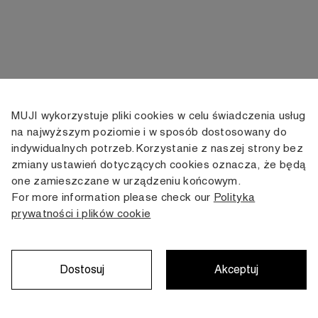
MUJI wykorzystuje pliki cookies w celu świadczenia usług
KONTAKT
KONTO
INFORMACJE
na najwyższym poziomie i w sposób dostosowany do
indywidualnych potrzeb. Korzystanie z naszej strony bez
+48 505 166 958
Moje konto
Dostawa
zmiany ustawień dotyczących cookies oznacza, że będą
zamowienia@muji.com.pl
Historia
Zwroty i wymiana
one zamieszczane w urządzeniu końcowym.
zamówień
Regulamin
For more information please check our
Polityka
Infolinia czynna
od poniedziałku do piątku
prywatności i plików cookie
Polityka
w godzinach 10:00 -16:00
prywatności
Karta stałego
Klienta
Dostosuj
Akceptuj
Copyright © MUJI, 2022. All rights reserved.