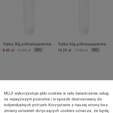
Tubka 30g półtransparentna
Tubka 50g półtransparentna
40%
40%
8,40 zł
14,00 zł
10,20 zł
17,00 zł
MUJI wykorzystuje pliki cookies w celu świadczenia usług
KONTAKT
KONTO
INFORMACJE
na najwyższym poziomie i w sposób dostosowany do
indywidualnych potrzeb. Korzystanie z naszej strony bez
+48 505 166 958
Moje konto
Dostawa
zmiany ustawień dotyczących cookies oznacza, że będą
zamowienia@muji.com.pl