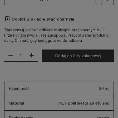
Odbiór w sklepie stacjonarnym
Zarezerwuj online i odbierz w sklepie stacjonarnym MUJI.
Prześlij nam swoją listę zakupową. Przygotujemy produkty i
damy Ci znać, gdy będą gotowe do odbioru.
Dodaj do listy zakupowej
Pojemność
50 ml
Materiał
PET politereftalan etylenu
Pochodzenie
Japonia