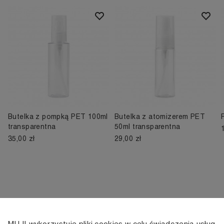
Butelka z pompką PET 100ml
Butelka z atomizerem PET
transparentna
50ml transparentna
35,00 zł
29,00 zł
MUJI wykorzystuje pliki cookies w celu świadczenia usług