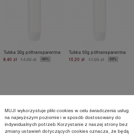
Tubka 30g półtransparentna
Tubka 50g półtransparentna
40%
40%
8,40 zł
14,00 zł
10,20 zł
17,00 zł
MUJI wykorzystuje pliki cookies w celu świadczenia usług
KONTAKT
KONTO
INFORMACJE
na najwyższym poziomie i w sposób dostosowany do
indywidualnych potrzeb. Korzystanie z naszej strony bez
+48 505 166 958
Moje konto
Dostawa
zmiany ustawień dotyczących cookies oznacza, że będą
zamowienia@muji.com.pl