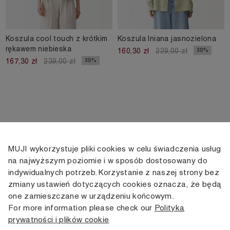
Koszula cool touch z krótkim
Koszula lniana jasnozielona
rękawem niebieska
30%
160,30 zł
229,00 zł
30%
167,30 zł
239,00 zł
MUJI wykorzystuje pliki cookies w celu świadczenia usług
KONTAKT
KONTO
INFORMACJE
na najwyższym poziomie i w sposób dostosowany do
indywidualnych potrzeb. Korzystanie z naszej strony bez
+48 505 166 958
Moje konto
Dostawa
zmiany ustawień dotyczących cookies oznacza, że będą
zamowienia@muji.com.pl
Historia
Zwroty i wymiana
one zamieszczane w urządzeniu końcowym.
zamówień
Regulamin
For more information please check our
Polityka
Infolinia czynna
od poniedziałku do piątku
prywatności i plików cookie
Polityka
w godzinach 10:00 -16:00