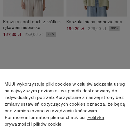
Koszula cool touch z krótkim
Koszula lniana jasnozielona
rękawem niebieska
30%
160,30 zł
229,00 zł
30%
167,30 zł
239,00 zł
MUJI wykorzystuje pliki cookies w celu świadczenia usług
KONTAKT
KONTO
INFORMACJE
na najwyższym poziomie i w sposób dostosowany do
indywidualnych potrzeb. Korzystanie z naszej strony bez
+48 505 166 958
Moje konto
Dostawa
zmiany ustawień dotyczących cookies oznacza, że będą
zamowienia@muji.com.pl
Historia
Zwroty i wymiana
one zamieszczane w urządzeniu końcowym.
zamówień
Regulamin
For more information please check our
Polityka
Infolinia czynna
od poniedziałku do piątku
prywatności i plików cookie
Polityka
w godzinach 10:00 -16:00